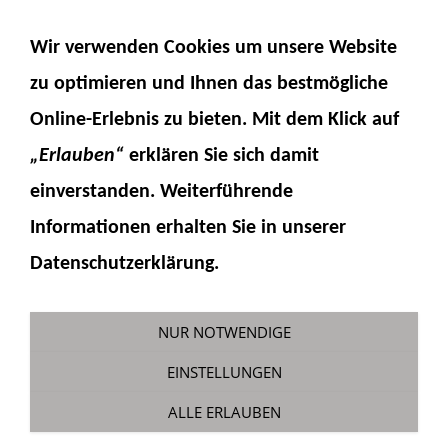
NAVIGATION EINBLENDEN
Wir verwenden Cookies um unsere Website
zu optimieren und Ihnen das
bestmögliche
Online-Erlebnis
zu bieten. Mit dem Klick auf
„Erlauben“
erklären Sie sich damit
einverstanden. Weiterführende
Informationen erhalten Sie in unserer
Kundenkonto
Datenschutzerklärung.
Sie sind hier:
Fumotec
»
Fumotec Onlineshop
»
Kundenkonto
NUR NOTWENDIGE
ANMELDEN
EINSTELLUNGEN
Bitte melden Sie sich mit Ihrer E-Mail-Adresse
ALLE ERLAUBEN
und Ihrem Kennwort an: