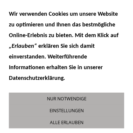
NAVIGATION EINBLENDEN
Wir verwenden Cookies um unsere Website
zu optimieren und Ihnen das
bestmögliche
Online-Erlebnis
zu bieten. Mit dem Klick auf
„Erlauben“
erklären Sie sich damit
einverstanden. Weiterführende
Informationen erhalten Sie in unserer
Bausatz HM300-5 Powerdrive &
Datenschutzerklärung.
Scaleart-Achsen
Sie sind hier:
Fumotec
»
Modelle
»
Komatsu
NUR NOTWENDIGE
HM300-5
EINSTELLUNGEN
ALLE ERLAUBEN