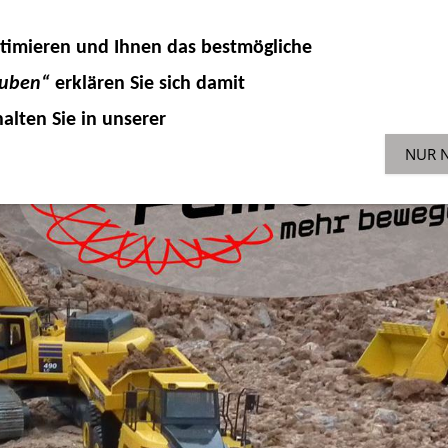
DELLKOMPONENTEN
HYDRAULIK
ZUBEHÖR 
timieren und Ihnen das
bestmögliche
SONDERAKTIONEN
GEBR
ENGLISH-SHOP
auben“
erklären Sie sich damit
alten Sie in unserer
NUR 